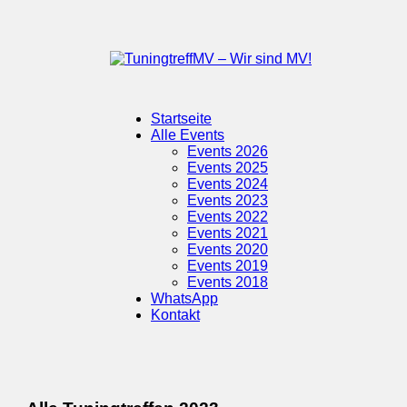
Zum
Inhalt
springen
TuningtreffMV
Werde
–
Mitglied
Startseite
Wir
in
Alle Events
sind
der
Events 2026
MV!
größten
Events 2025
Tuningtreff-
Events 2024
Gruppe
Events 2023
in
Events 2022
ganz
Events 2021
Mecklenburg-
Events 2020
Vorpommern!
Events 2019
Events 2018
WhatsApp
Kontakt