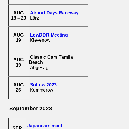
AUG
Airport Days Raceway
18 – 20
Lärz
AUG
LowDDR Meeting
19
Klevenow
Classic Cars Tamila
AUG
Beach
19
Abgesagt
AUG
SoLow 2023
26
Kummerow
September 2023
Japancars meet
SEP