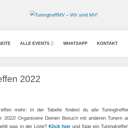
Tunin
Werde
Mitglied
in
–
der
SEITE
ALLE EVENTS
WHATSAPP
KONTAKT
größten
Wir
Tuningtre
Gruppe
in
sind
ganz
Mecklen
effen 2022
MV!
Vorpomm
reffen mehr: In der Tabelle findest du alle Tuningtreff
r 2022! Organisiere Deinen Besuch mit anderen Tunern a
fehlt was in der Liste?
Klick hier
und füge ein Tuningtreffen