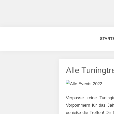
Zum
Inhalt
springen
START
Alle Tuningtr
Verpasse keine Tuningt
Vorpommern für das Jah
genieße die Treffen! Dir 