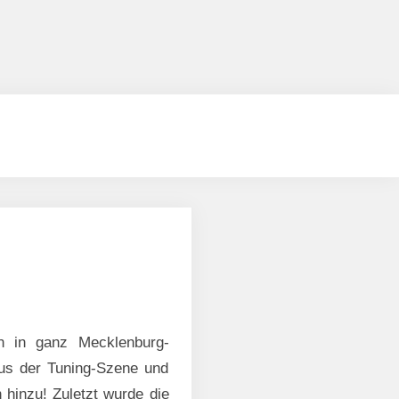
gtreffMV
ff-
burg-
ern!
en in ganz Mecklenburg-
us der Tuning-Szene und
 hinzu! Zuletzt wurde die